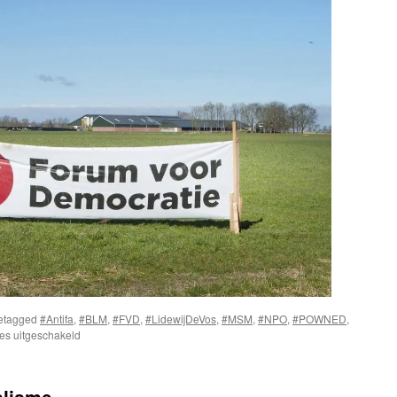
etagged
#Antifa
,
#BLM
,
#FVD
,
#LidewijDeVos
,
#MSM
,
#NPO
,
#POWNED
,
voor
es uitgeschakeld
Docu
Powned
over
alisme