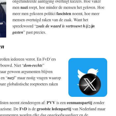
ongefundeerde aantijging overtuigt kiezers. Hoe vaker
nazi
men
roept, hoe minder de mensen het geloven. Hoe
fascisten
meer men gekozen politici
noemt, hoe meer
mensen overtuigd raken van de zaak. Want het
spreekwoord “
zoals de waard is vertrouwt hij zijn
gasten
” past precies.
en
trollen iedereen verrot. En FvD’ers
erbouwd. Niet “
dom-rechts
”
aar gewoon argumenten blijven
 en “
nazi
” maar rustig vragen waarop
are globalistische roeptoeters raken
PVV
eenmanspartij
listen neemt zienderogen af:
is een
zonder
FvD
grootste ledenpartij
 nazisme. De
is de
van Nederland maar
De argumenten worden elke dag ongeloofwaardiger en de