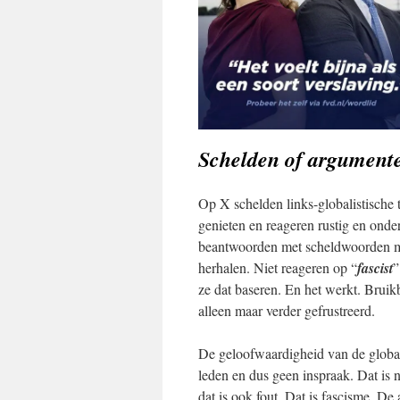
Schelden of argument
Op X schelden links-globalistische 
genieten en reageren rustig en ond
beantwoorden met scheldwoorden m
herhalen. Niet reageren op “
fascist
”
ze dat baseren. En het werkt. Bruikb
alleen maar verder gefrustreerd.
De geloofwaardigheid van de globa
leden en dus geen inspraak. Dat is
dat is ook fout. Dat is fascisme. 