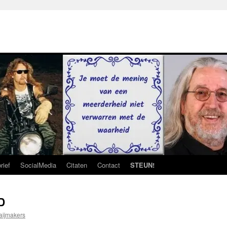
rief
SocialMedia
Citaten
Contact
STEUN!
D
aijmakers