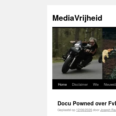
Ga
naar
MediaVrijheid
de
inhoud
Home
Disclaimer
Wie
Nieuwsb
Docu Powned over Fv
Geplaatst op
12/06/2026
door
Joseph Ra