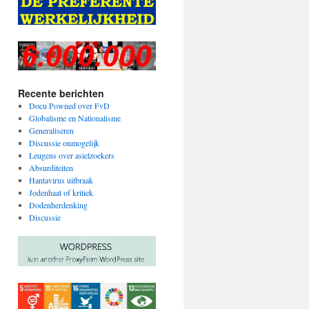
Recente berichten
Docu Powned over FvD
Globalisme en Nationalisme
Generaliseren
Discussie onmogelijk
Leugens over asielzoekers
Absurditeiten
Hantavirus uitbraak
Jodenhaat of kritiek
Dodenherdenking
Discussie