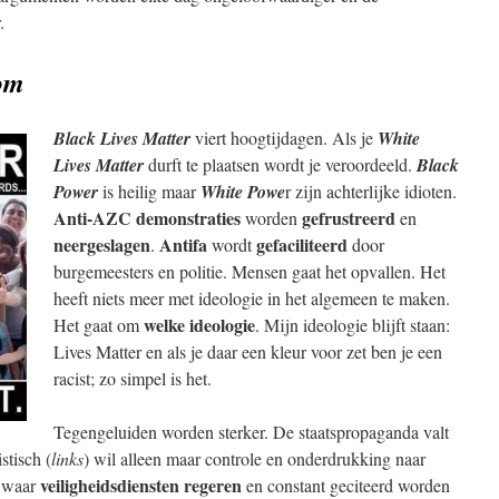
.
om
Black Lives Matter
viert hoogtijdagen. Als je
White
Lives Matter
durft te plaatsen wordt je veroordeeld.
Black
Power
is heilig maar
White Powe
r zijn achterlijke idioten.
Anti-AZC demonstraties
gefrustreerd
worden
en
neergeslagen
Antifa
gefaciliteerd
.
wordt
door
burgemeesters en politie. Mensen gaat het opvallen. Het
heeft niets meer met ideologie in het algemeen te maken.
welke ideologie
Het gaat om
. Mijn ideologie blijft staan:
Lives Matter en als je daar een kleur voor zet ben je een
racist; zo simpel is het.
Tegengeluiden worden sterker. De staatspropaganda valt
stisch (
links
) wil alleen maar controle en onderdrukking naar
veiligheidsdiensten
regeren
d waar
en constant geciteerd worden