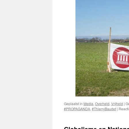
Geplaatst in
Media
,
Overheid
,
Vrijheid
|
G
#PROPAGANDA
,
#ThierryBaudet
|
Reacti
Globalisme en Nation